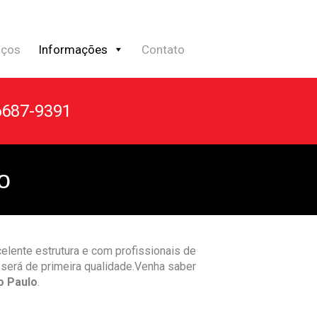
iços
Informações
Contato
687-9391
o
lente estrutura e com profissionais de
será de primeira qualidade.Venha saber
o Paulo
.