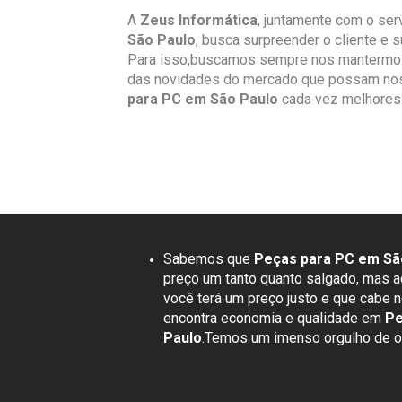
A
Zeus Informática
, juntamente com o ser
São Paulo
, busca surpreender o cliente e 
Para isso,buscamos sempre nos mantermos 
das novidades do mercado que possam nos a
para PC em São Paulo
cada vez melhores 
Sabemos que
Peças para PC em Sã
preço um tanto quanto salgado, mas a
você terá um preço justo e que cabe n
encontra economia e qualidade em
Pe
Paulo
.Temos um imenso orgulho de of