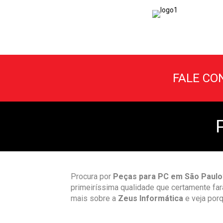
FALE CON
Procura por
Peças para PC em São Paulo
primeiríssima qualidade que certamente fa
mais sobre a
Zeus Informática
e veja por