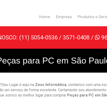
Home
Empresa
Produtos e Serv
OSCO: (11) 5054-0536 / 3571-0408 /
96

Peças para PC em São Paul
?Seu Lugar é aqui na
Zeus Informática
, contamos com uma exce
rão um serviço de forma excelente. Certamente seu atendimento 
que somos ao melhor lugar para comprar
Peças para PC em Sã