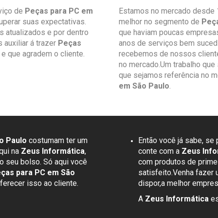
viço de
Peças para PC em
Estamos no mercado desde 1
superar suas expectativas.
melhor no segmento de
Peça
atualizados e por dentro
que haviam poucas empresas
uxiliar á trazer
Peças
anos de serviços bem sucedi
e que agradem o cliente.
recebemos de nossos client
no mercado.Um trabalho que 
que sejamos referência no 
em São Paulo
.
o Paulo
costumam ter um
Então você já sabe, se
qui na
Zeus Informática
,
conte com a
Zeus Info
o seu bolso. Só aqui você
com produtos de primei
ças para PC em São
satisfeito.Venha fazer
erecer isso ao cliente.
dispor,a melhor empre
A
Zeus Informática
es