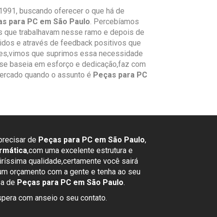
991, buscando oferecer o que há de
s para PC em São Paulo
. Percebíamos
 que trabalhavam nesse ramo e depois de
dos e através de feedback positivos que
es,vimos que suprimos essa necessidade
se baseia em esforço e dedicação,faz com
mercado quando o assunto é
Peças para PC
 precisar de
Peças para PC em São Paulo
,
rmática
,com uma excelente estrutura e
ríssima qualidade,certamente você sairá
 um orçamento com a gente e tenha ao seu
sa de
Peças para PC em São Paulo
.
pera com anseio o seu contato.