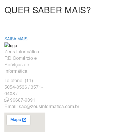
QUER SABER MAIS?
ENTRE EM CONTATO E NOS INFORME O QUE
VOCÊ PRECISA
SAIBA MAIS
Zeus Informática -
RD Comércio e
Serviços de
Informática
Telefone: (11)
5054-0536 / 3571-
0408 /
96687-9391

Email:
sac@zeusinformatica.com.br