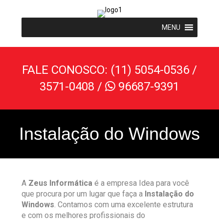
MENU
FALE CONOSCO: (11) 5054-0536 /
3571-0408 /
96687-9391

Instalação do Windows
A
Zeus Informática
é a empresa Idea para você
que procura por um lugar que faça a
Instalação do
Windows
. Contamos com uma excelente estrutura
e com os melhores profissionais do