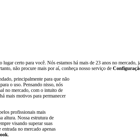
NOSCO: (11) 5054-0536 / 3571-0408 /

96
o lugar certo para você. Nós estamos há mais de 23 anos no mercado,
tanto, não procure mais por aí, conheça nosso serviço de
Configuraçã
ndado, principalmente para que não
para o uso. Pensando nisso, nós
nal no mercado, com o intuito de
o há mais motivos para permanecer
elos profissionais mais
a altura. Nossa estrutura de
empre visando superar suas
nde entrada no mercado apenas
book
.