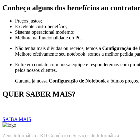
Conheça alguns dos benefícios ao contrata
Preços justos;
Excelente custo-benefício;
Sistema operacional moderno;
Melhora na funcionalidade do PC.
Não tenha mais dúvidas ou receios, temos a
Configuração de
Melhore efetivamente seu notebook, somos a melhor pedida pa
Entre em contato com nossa equipe e responderemos com pronti
pelos nossos clientes.
Garanta já nossa
Configuração de Notebook
a ótimos preços.
QUER SABER MAIS?
ENTRE EM CONTATO E NOS INFORME O QUE VO
SAIBA MAIS
Zeus Informática - RD Comércio e Serviços de Informática