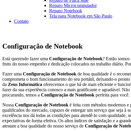
Reparo de Placa Mãe
Reparo Microcomputador
Reparo Notebook
Tela para Notebook em São Paulo
Contato
FALE CO
Configuração de Notebook
Está querendo fazer uma
Configuração de Notebook
? Então somos 
fruto do nosso empenho e dedicação colocados no trabalho diário. Por
Fazer uma
Configuração de Notebook
de boa qualidade é o recome
comprometa o bom funcionamento do seu portátil, deixando-o pronto 
da
Zeus Informática
oferecemos o que há de mais eficiente e funcio
fazer da sua experiência conosco a mais gratificante e agradável. Nã
procurando, temos a
Configuração de Notebook
perfeita para você.
Nossa
Configuração de Notebook
é feita com métodos modernos e p
qualificados do mercado, capazes de entregar um serviço que seja à su
excelência nos dá todas as condições para atendê-lo com qualidade, s
expectativas de forma efetiva. Os altos índices de satisfação e a gra
atestam a boa qualidade do nosso serviço de
Configuração de Note