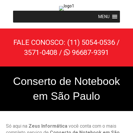
MENU
FALE CONOSCO: (11) 5054-0536 /
3571-0408 /
96687-9391

Conserto de Notebook
em São Paulo
Só aqui na
Zeus Informática
você conta com o mais
completo serviço de
Conserto de Notebook em São